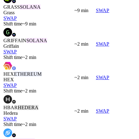
GRASS
SOLANA
~9 min
SWAP
Grass
SWAP
Shift time
~9 min
GRIFFAIN
SOLANA
~2 min
SWAP
Griffain
SWAP
Shift time
~2 min
HEX
ETHEREUM
~2 min
SWAP
HEX
SWAP
Shift time
~2 min
HBAR
HEDERA
~2 min
SWAP
Hedera
SWAP
Shift time
~2 min