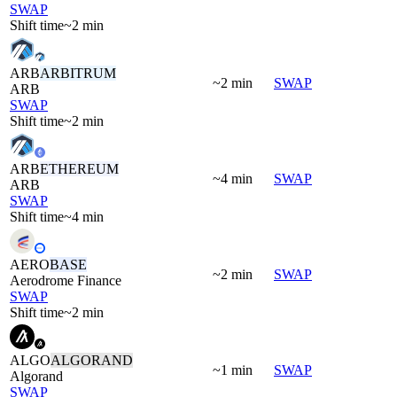
SWAP
Shift time
~2 min
ARB
ARBITRUM
~2 min
SWAP
ARB
SWAP
Shift time
~2 min
ARB
ETHEREUM
~4 min
SWAP
ARB
SWAP
Shift time
~4 min
AERO
BASE
~2 min
SWAP
Aerodrome Finance
SWAP
Shift time
~2 min
ALGO
ALGORAND
~1 min
SWAP
Algorand
SWAP