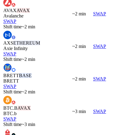
AVAX
AVAX
~2 min
SWAP
Avalanche
SWAP
Shift time
~2 min
AXS
ETHEREUM
~2 min
SWAP
Axie Infinity
SWAP
Shift time
~2 min
BRETT
BASE
~2 min
SWAP
BRETT
SWAP
Shift time
~2 min
BTC.B
AVAX
~3 min
SWAP
BTC.b
SWAP
Shift time
~3 min