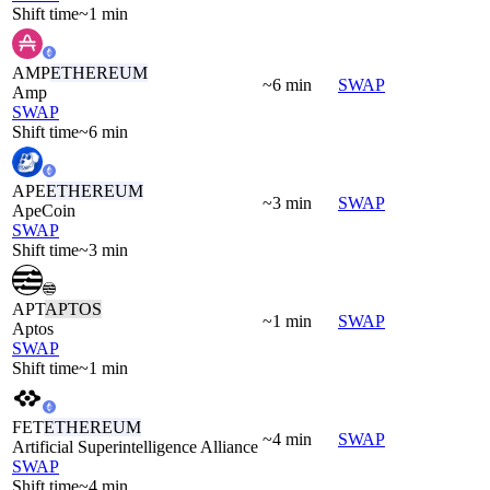
Shift time
~1 min
AMP
ETHEREUM
~6 min
SWAP
Amp
SWAP
Shift time
~6 min
APE
ETHEREUM
~3 min
SWAP
ApeCoin
SWAP
Shift time
~3 min
APT
APTOS
~1 min
SWAP
Aptos
SWAP
Shift time
~1 min
FET
ETHEREUM
~4 min
SWAP
Artificial Superintelligence Alliance
SWAP
Shift time
~4 min