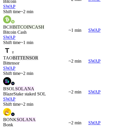
Bitcoin
SWAP
Shift time
~2 min
BCH
BITCOINCASH
~1 min
SWAP
Bitcoin Cash
SWAP
Shift time
~1 min
TAO
BITTENSOR
~2 min
SWAP
Bittensor
SWAP
Shift time
~2 min
BSOL
SOLANA
~2 min
SWAP
BlazeStake staked SOL
SWAP
Shift time
~2 min
BONK
SOLANA
~2 min
SWAP
Bonk