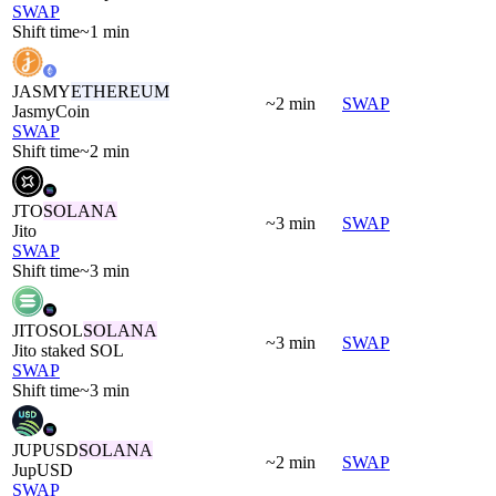
SWAP
Shift time
~1 min
JASMY
ETHEREUM
~2 min
SWAP
JasmyCoin
SWAP
Shift time
~2 min
JTO
SOLANA
~3 min
SWAP
Jito
SWAP
Shift time
~3 min
JITOSOL
SOLANA
~3 min
SWAP
Jito staked SOL
SWAP
Shift time
~3 min
JUPUSD
SOLANA
~2 min
SWAP
JupUSD
SWAP