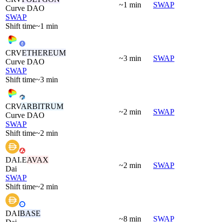
~1 min
SWAP
Curve DAO
SWAP
Shift time
~1 min
CRV
ETHEREUM
~3 min
SWAP
Curve DAO
SWAP
Shift time
~3 min
CRV
ARBITRUM
~2 min
SWAP
Curve DAO
SWAP
Shift time
~2 min
DAI.E
AVAX
~2 min
SWAP
Dai
SWAP
Shift time
~2 min
DAI
BASE
~8 min
SWAP