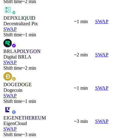
Shift time
~2 min
DEPIX
LIQUID
~1 min
SWAP
Decentralized Pix
SWAP
Shift time
~1 min
BRLA
POLYGON
~2 min
SWAP
Digital BRLA
SWAP
Shift time
~2 min
DOGE
DOGE
~1 min
SWAP
Dogecoin
SWAP
Shift time
~1 min
EIGEN
ETHEREUM
~3 min
SWAP
EigenCloud
SWAP
Shift time
~3 min