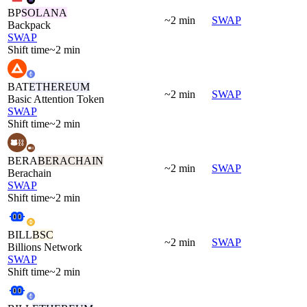
BP
SOLANA
~2 min
SWAP
Backpack
SWAP
Shift time
~2 min
BAT
ETHEREUM
~2 min
SWAP
Basic Attention Token
SWAP
Shift time
~2 min
BERA
BERACHAIN
~2 min
SWAP
Berachain
SWAP
Shift time
~2 min
BILL
BSC
~2 min
SWAP
Billions Network
SWAP
Shift time
~2 min