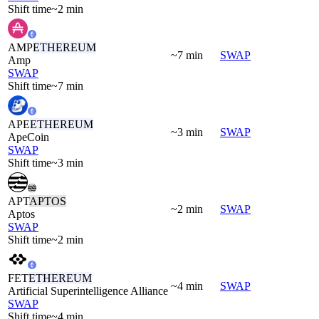
Shift time
~2 min
AMP
ETHEREUM
~7 min
SWAP
Amp
SWAP
Shift time
~7 min
APE
ETHEREUM
~3 min
SWAP
ApeCoin
SWAP
Shift time
~3 min
APT
APTOS
~2 min
SWAP
Aptos
SWAP
Shift time
~2 min
FET
ETHEREUM
~4 min
SWAP
Artificial Superintelligence Alliance
SWAP
Shift time
~4 min