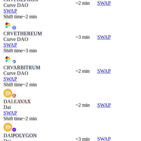
~2 min
SWAP
Curve DAO
SWAP
Shift time
~2 min
CRV
ETHEREUM
~3 min
SWAP
Curve DAO
SWAP
Shift time
~3 min
CRV
ARBITRUM
~2 min
SWAP
Curve DAO
SWAP
Shift time
~2 min
DAI.E
AVAX
~2 min
SWAP
Dai
SWAP
Shift time
~2 min
DAI
POLYGON
~3 min
SWAP