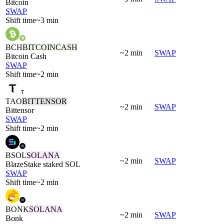
Bitcoin
SWAP
Shift time
~3 min
BCH
BITCOINCASH
~2 min
SWAP
Bitcoin Cash
SWAP
Shift time
~2 min
TAO
BITTENSOR
~2 min
SWAP
Bittensor
SWAP
Shift time
~2 min
BSOL
SOLANA
~2 min
SWAP
BlazeStake staked SOL
SWAP
Shift time
~2 min
BONK
SOLANA
~2 min
SWAP
Bonk