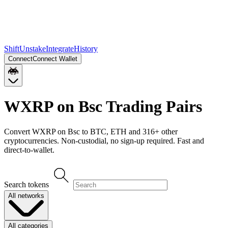
Shift
Unstake
Integrate
History
Connect
Connect Wallet
WXRP on Bsc
Trading Pairs
Convert
WXRP on Bsc
to
BTC, ETH
and
316
+ other
cryptocurrencies. Non-custodial, no sign-up required. Fast and
direct-to-wallet.
Search tokens
All networks
All categories