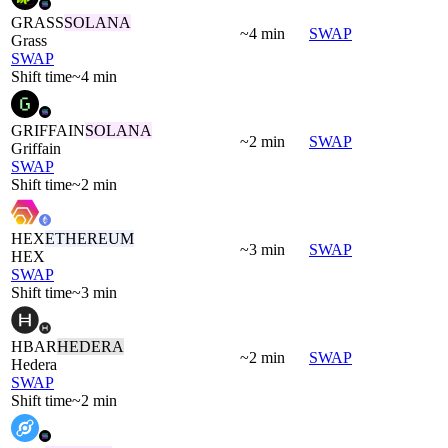
GRASS
SOLANA
~4 min
SWAP
Grass
SWAP
Shift time
~4 min
GRIFFAIN
SOLANA
~2 min
SWAP
Griffain
SWAP
Shift time
~2 min
HEX
ETHEREUM
~3 min
SWAP
HEX
SWAP
Shift time
~3 min
HBAR
HEDERA
~2 min
SWAP
Hedera
SWAP
Shift time
~2 min