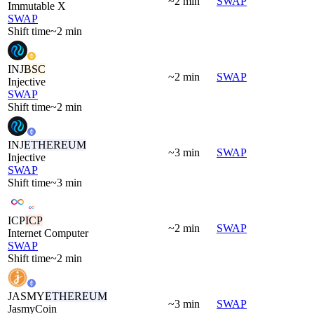
~2 min
SWAP
Immutable X
SWAP
Shift time
~2 min
INJ
BSC
~2 min
SWAP
Injective
SWAP
Shift time
~2 min
INJ
ETHEREUM
~3 min
SWAP
Injective
SWAP
Shift time
~3 min
ICP
ICP
~2 min
SWAP
Internet Computer
SWAP
Shift time
~2 min
JASMY
ETHEREUM
~3 min
SWAP
JasmyCoin