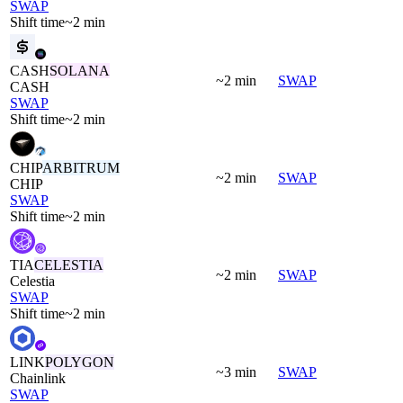
SWAP
Shift time
~2 min
CASH
SOLANA
~2 min
SWAP
CASH
SWAP
Shift time
~2 min
CHIP
ARBITRUM
~2 min
SWAP
CHIP
SWAP
Shift time
~2 min
TIA
CELESTIA
~2 min
SWAP
Celestia
SWAP
Shift time
~2 min
LINK
POLYGON
~3 min
SWAP
Chainlink
SWAP