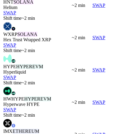
HNT
SOLANA
~2 min
SWAP
Helium
SWAP
Shift time
~2 min
WXRP
SOLANA
~2 min
SWAP
Hex Trust Wrapped XRP
SWAP
Shift time
~2 min
HYPE
HYPEREVM
~2 min
SWAP
Hyperliquid
SWAP
Shift time
~2 min
HWHYPE
HYPEREVM
~2 min
SWAP
Hyperwave HYPE
SWAP
Shift time
~2 min
IMX
ETHEREUM