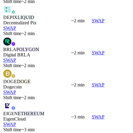
Shift time
~2 min
DEPIX
LIQUID
~2 min
SWAP
Decentralized Pix
SWAP
Shift time
~2 min
BRLA
POLYGON
~2 min
SWAP
Digital BRLA
SWAP
Shift time
~2 min
DOGE
DOGE
~2 min
SWAP
Dogecoin
SWAP
Shift time
~2 min
EIGEN
ETHEREUM
~3 min
SWAP
EigenCloud
SWAP
Shift time
~3 min