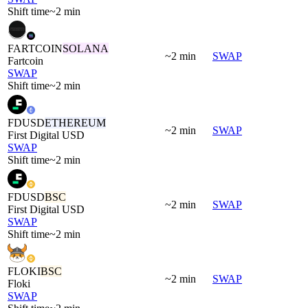
Shift time
~2 min
FARTCOIN
SOLANA
~2 min
SWAP
Fartcoin
SWAP
Shift time
~2 min
FDUSD
ETHEREUM
~2 min
SWAP
First Digital USD
SWAP
Shift time
~2 min
FDUSD
BSC
~2 min
SWAP
First Digital USD
SWAP
Shift time
~2 min
FLOKI
BSC
~2 min
SWAP
Floki
SWAP