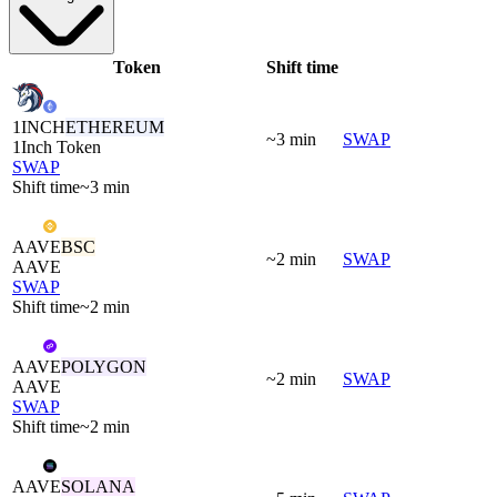
Token
Shift time
1INCH
ETHEREUM
~3 min
SWAP
1Inch Token
SWAP
Shift time
~3 min
AAVE
BSC
~2 min
SWAP
AAVE
SWAP
Shift time
~2 min
AAVE
POLYGON
~2 min
SWAP
AAVE
SWAP
Shift time
~2 min
AAVE
SOLANA