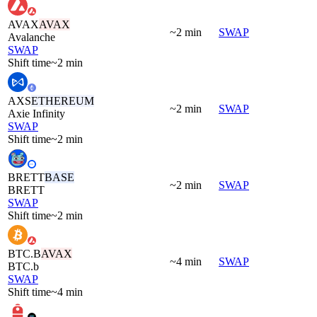
AVAX
AVAX
~2 min
SWAP
Avalanche
SWAP
Shift time
~2 min
AXS
ETHEREUM
~2 min
SWAP
Axie Infinity
SWAP
Shift time
~2 min
BRETT
BASE
~2 min
SWAP
BRETT
SWAP
Shift time
~2 min
BTC.B
AVAX
~4 min
SWAP
BTC.b
SWAP
Shift time
~4 min