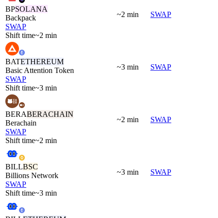
BP
SOLANA
~2 min
SWAP
Backpack
SWAP
Shift time
~2 min
BAT
ETHEREUM
~3 min
SWAP
Basic Attention Token
SWAP
Shift time
~3 min
BERA
BERACHAIN
~2 min
SWAP
Berachain
SWAP
Shift time
~2 min
BILL
BSC
~3 min
SWAP
Billions Network
SWAP
Shift time
~3 min