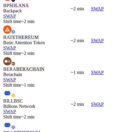
BP
SOLANA
~2 min
SWAP
Backpack
SWAP
Shift time
~2 min
BAT
ETHEREUM
~2 min
SWAP
Basic Attention Token
SWAP
Shift time
~2 min
BERA
BERACHAIN
~1 min
SWAP
Berachain
SWAP
Shift time
~1 min
BILL
BSC
~2 min
SWAP
Billions Network
SWAP
Shift time
~2 min