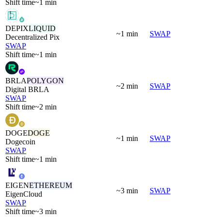
Shift time
~1 min
DEPIX
LIQUID
~1 min
SWAP
Decentralized Pix
SWAP
Shift time
~1 min
BRLA
POLYGON
~2 min
SWAP
Digital BRLA
SWAP
Shift time
~2 min
DOGE
DOGE
~1 min
SWAP
Dogecoin
SWAP
Shift time
~1 min
EIGEN
ETHEREUM
~3 min
SWAP
EigenCloud
SWAP
Shift time
~3 min