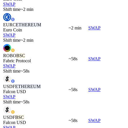
SWAP
Shift time
~2 min
EURC
ETHEREUM
~2 min
SWAP
Euro Coin
SWAP
Shift time
~2 min
ROBO
BSC
~58s
SWAP
Fabric Protocol
SWAP
Shift time
~58s
USDF
ETHEREUM
~58s
SWAP
Falcon USD
SWAP
Shift time
~58s
USDF
BSC
~58s
SWAP
Falcon USD
SWAP