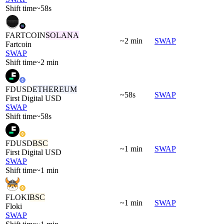
Shift time
~58s
FARTCOIN
SOLANA
~2 min
SWAP
Fartcoin
SWAP
Shift time
~2 min
FDUSD
ETHEREUM
~58s
SWAP
First Digital USD
SWAP
Shift time
~58s
FDUSD
BSC
~1 min
SWAP
First Digital USD
SWAP
Shift time
~1 min
FLOKI
BSC
~1 min
SWAP
Floki
SWAP