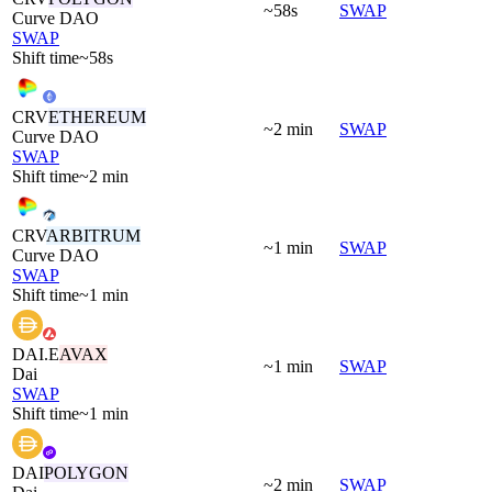
~58s
SWAP
Curve DAO
SWAP
Shift time
~58s
CRV
ETHEREUM
~2 min
SWAP
Curve DAO
SWAP
Shift time
~2 min
CRV
ARBITRUM
~1 min
SWAP
Curve DAO
SWAP
Shift time
~1 min
DAI.E
AVAX
~1 min
SWAP
Dai
SWAP
Shift time
~1 min
DAI
POLYGON
~2 min
SWAP