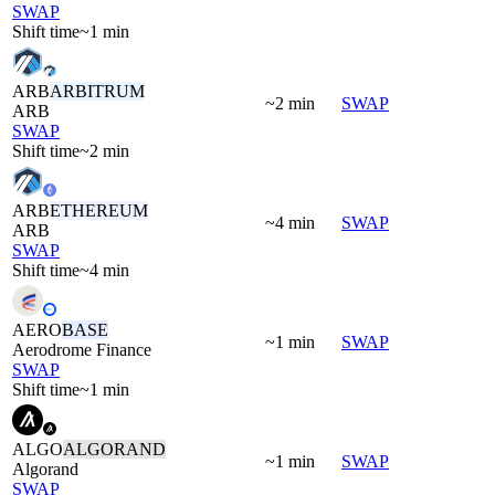
SWAP
Shift time
~1 min
ARB
ARBITRUM
~2 min
SWAP
ARB
SWAP
Shift time
~2 min
ARB
ETHEREUM
~4 min
SWAP
ARB
SWAP
Shift time
~4 min
AERO
BASE
~1 min
SWAP
Aerodrome Finance
SWAP
Shift time
~1 min
ALGO
ALGORAND
~1 min
SWAP
Algorand
SWAP