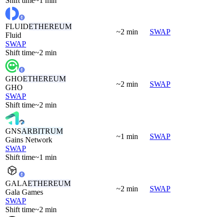
Shift time
~1 min
FLUID
ETHEREUM
~2 min
SWAP
Fluid
SWAP
Shift time
~2 min
GHO
ETHEREUM
~2 min
SWAP
GHO
SWAP
Shift time
~2 min
GNS
ARBITRUM
~1 min
SWAP
Gains Network
SWAP
Shift time
~1 min
GALA
ETHEREUM
~2 min
SWAP
Gala Games
SWAP
Shift time
~2 min