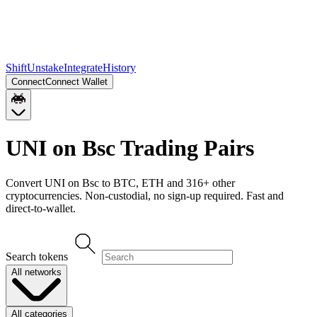
Shift
Unstake
Integrate
History
Connect
Connect Wallet
UNI on Bsc
Trading Pairs
Convert
UNI on Bsc
to
BTC, ETH
and
316
+ other
cryptocurrencies. Non-custodial, no sign-up required. Fast and
direct-to-wallet.
Search tokens
All networks
All categories