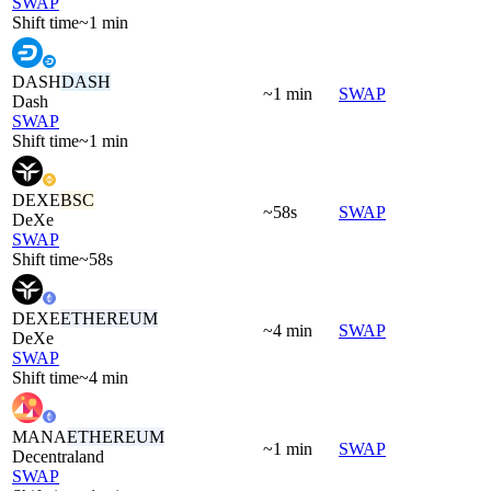
SWAP
Shift time
~1 min
DASH
DASH
~1 min
SWAP
Dash
SWAP
Shift time
~1 min
DEXE
BSC
~58s
SWAP
DeXe
SWAP
Shift time
~58s
DEXE
ETHEREUM
~4 min
SWAP
DeXe
SWAP
Shift time
~4 min
MANA
ETHEREUM
~1 min
SWAP
Decentraland
SWAP