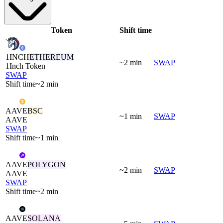
Token
Shift time
1INCH
ETHEREUM
~2 min
SWAP
1Inch Token
SWAP
Shift time
~2 min
AAVE
BSC
~1 min
SWAP
AAVE
SWAP
Shift time
~1 min
AAVE
POLYGON
~2 min
SWAP
AAVE
SWAP
Shift time
~2 min
AAVE
SOLANA