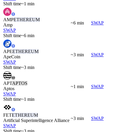
Shift time
~1 min
AMP
ETHEREUM
~6 min
SWAP
Amp
SWAP
Shift time
~6 min
APE
ETHEREUM
~3 min
SWAP
ApeCoin
SWAP
Shift time
~3 min
APT
APTOS
~1 min
SWAP
Aptos
SWAP
Shift time
~1 min
FET
ETHEREUM
~3 min
SWAP
Artificial Superintelligence Alliance
SWAP
Shift time
~3 min