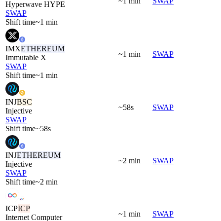
~1 min
SWAP
Hyperwave HYPE
SWAP
Shift time
~1 min
IMX
ETHEREUM
~1 min
SWAP
Immutable X
SWAP
Shift time
~1 min
INJ
BSC
~58s
SWAP
Injective
SWAP
Shift time
~58s
INJ
ETHEREUM
~2 min
SWAP
Injective
SWAP
Shift time
~2 min
ICP
ICP
~1 min
SWAP
Internet Computer