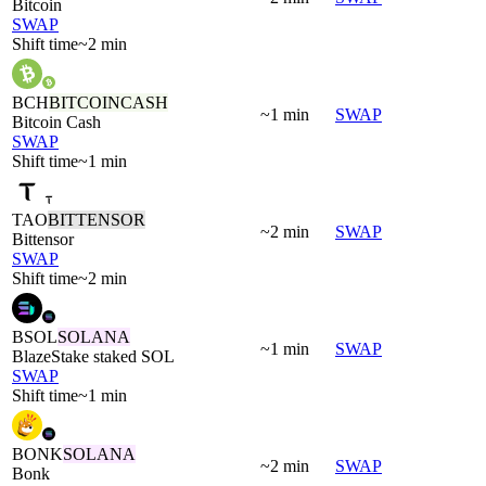
Bitcoin
SWAP
Shift time
~2 min
BCH
BITCOINCASH
~1 min
SWAP
Bitcoin Cash
SWAP
Shift time
~1 min
TAO
BITTENSOR
~2 min
SWAP
Bittensor
SWAP
Shift time
~2 min
BSOL
SOLANA
~1 min
SWAP
BlazeStake staked SOL
SWAP
Shift time
~1 min
BONK
SOLANA
~2 min
SWAP
Bonk