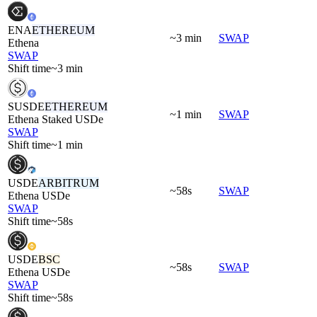
ENA
ETHEREUM
~3 min
SWAP
Ethena
SWAP
Shift time
~3 min
SUSDE
ETHEREUM
~1 min
SWAP
Ethena Staked USDe
SWAP
Shift time
~1 min
USDE
ARBITRUM
~58s
SWAP
Ethena USDe
SWAP
Shift time
~58s
USDE
BSC
~58s
SWAP
Ethena USDe
SWAP
Shift time
~58s