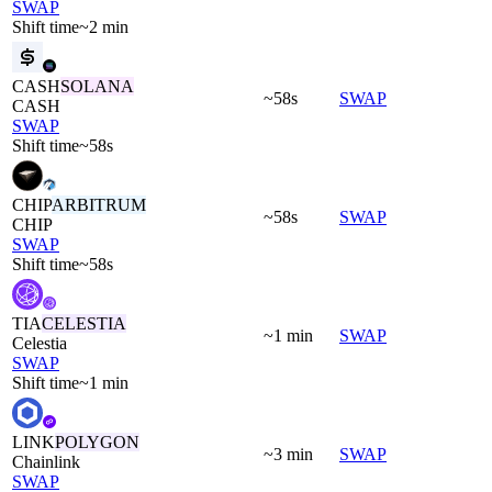
SWAP
Shift time
~2 min
CASH
SOLANA
~58s
SWAP
CASH
SWAP
Shift time
~58s
CHIP
ARBITRUM
~58s
SWAP
CHIP
SWAP
Shift time
~58s
TIA
CELESTIA
~1 min
SWAP
Celestia
SWAP
Shift time
~1 min
LINK
POLYGON
~3 min
SWAP
Chainlink
SWAP