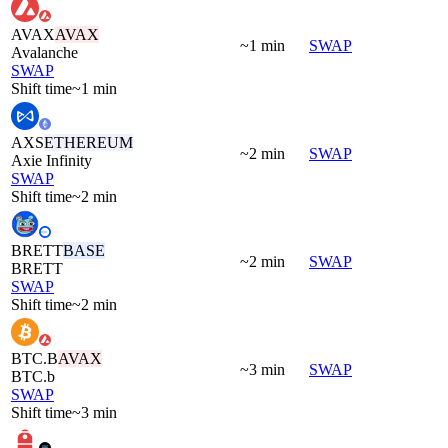
AVAX
AVAX
~1 min
SWAP
Avalanche
SWAP
Shift time
~1 min
AXS
ETHEREUM
~2 min
SWAP
Axie Infinity
SWAP
Shift time
~2 min
BRETT
BASE
~2 min
SWAP
BRETT
SWAP
Shift time
~2 min
BTC.B
AVAX
~3 min
SWAP
BTC.b
SWAP
Shift time
~3 min