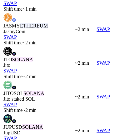
SWAP
Shift time
~1 min
JASMY
ETHEREUM
~2 min
SWAP
JasmyCoin
SWAP
Shift time
~2 min
JTO
SOLANA
~2 min
SWAP
Jito
SWAP
Shift time
~2 min
JITOSOL
SOLANA
~2 min
SWAP
Jito staked SOL
SWAP
Shift time
~2 min
JUPUSD
SOLANA
~2 min
SWAP
JupUSD
SWAP