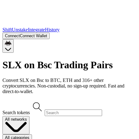
Shift
Unstake
Integrate
History
Connect
Connect Wallet
SLX on Bsc
Trading Pairs
Convert
SLX on Bsc
to
BTC, ETH
and
316
+ other
cryptocurrencies. Non-custodial, no sign-up required. Fast and
direct-to-wallet.
Search tokens
All networks
All categories