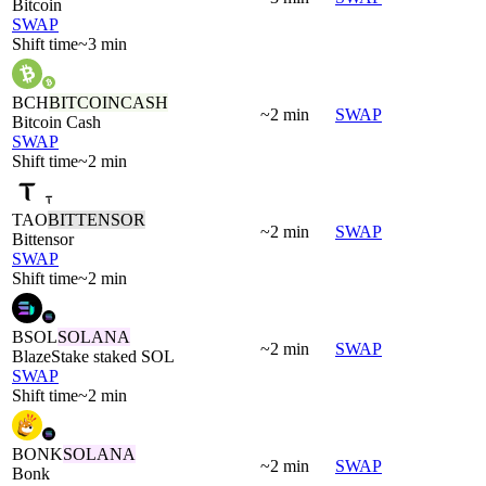
Bitcoin
SWAP
Shift time
~3 min
BCH
BITCOINCASH
~2 min
SWAP
Bitcoin Cash
SWAP
Shift time
~2 min
TAO
BITTENSOR
~2 min
SWAP
Bittensor
SWAP
Shift time
~2 min
BSOL
SOLANA
~2 min
SWAP
BlazeStake staked SOL
SWAP
Shift time
~2 min
BONK
SOLANA
~2 min
SWAP
Bonk