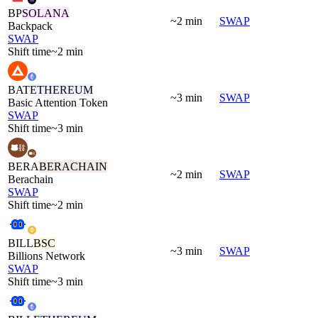
BP
SOLANA
~2 min
SWAP
Backpack
SWAP
Shift time
~2 min
BAT
ETHEREUM
~3 min
SWAP
Basic Attention Token
SWAP
Shift time
~3 min
BERA
BERACHAIN
~2 min
SWAP
Berachain
SWAP
Shift time
~2 min
BILL
BSC
~3 min
SWAP
Billions Network
SWAP
Shift time
~3 min