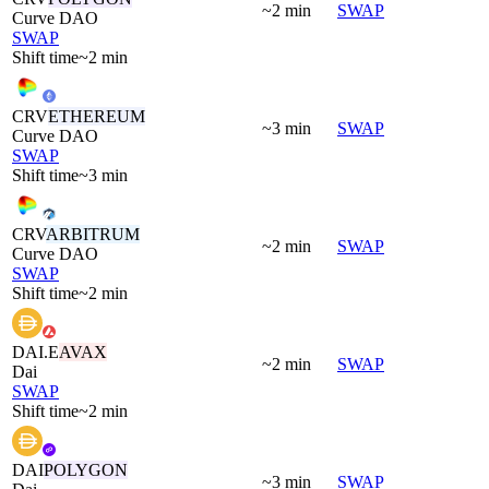
~2 min
SWAP
Curve DAO
SWAP
Shift time
~2 min
CRV
ETHEREUM
~3 min
SWAP
Curve DAO
SWAP
Shift time
~3 min
CRV
ARBITRUM
~2 min
SWAP
Curve DAO
SWAP
Shift time
~2 min
DAI.E
AVAX
~2 min
SWAP
Dai
SWAP
Shift time
~2 min
DAI
POLYGON
~3 min
SWAP