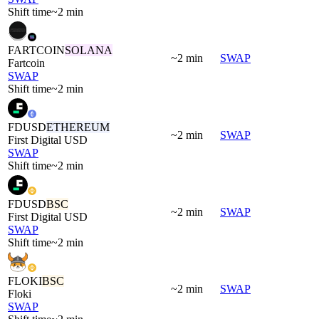
Shift time
~2 min
FARTCOIN
SOLANA
~2 min
SWAP
Fartcoin
SWAP
Shift time
~2 min
FDUSD
ETHEREUM
~2 min
SWAP
First Digital USD
SWAP
Shift time
~2 min
FDUSD
BSC
~2 min
SWAP
First Digital USD
SWAP
Shift time
~2 min
FLOKI
BSC
~2 min
SWAP
Floki
SWAP