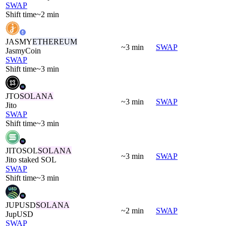
SWAP
Shift time
~2 min
JASMY
ETHEREUM
~3 min
SWAP
JasmyCoin
SWAP
Shift time
~3 min
JTO
SOLANA
~3 min
SWAP
Jito
SWAP
Shift time
~3 min
JITOSOL
SOLANA
~3 min
SWAP
Jito staked SOL
SWAP
Shift time
~3 min
JUPUSD
SOLANA
~2 min
SWAP
JupUSD
SWAP