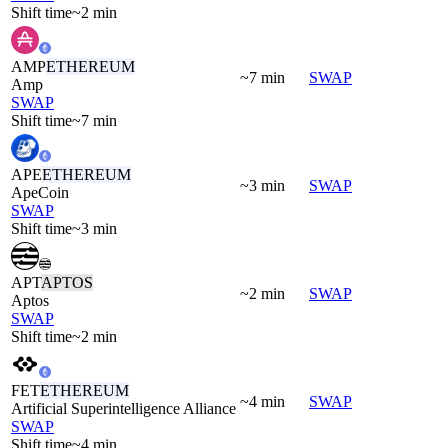
Shift time
~2 min
AMP
ETHEREUM
~7 min
SWAP
Amp
SWAP
Shift time
~7 min
APE
ETHEREUM
~3 min
SWAP
ApeCoin
SWAP
Shift time
~3 min
APT
APTOS
~2 min
SWAP
Aptos
SWAP
Shift time
~2 min
FET
ETHEREUM
~4 min
SWAP
Artificial Superintelligence Alliance
SWAP
Shift time
~4 min