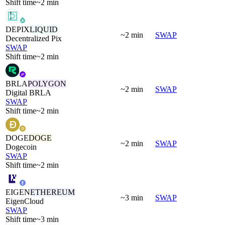
Shift time
~2 min
DEPIX
LIQUID
~2 min
SWAP
Decentralized Pix
SWAP
Shift time
~2 min
BRLA
POLYGON
~2 min
SWAP
Digital BRLA
SWAP
Shift time
~2 min
DOGE
DOGE
~2 min
SWAP
Dogecoin
SWAP
Shift time
~2 min
EIGEN
ETHEREUM
~3 min
SWAP
EigenCloud
SWAP
Shift time
~3 min