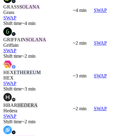
GRASS
SOLANA
~4 min
SWAP
Grass
SWAP
Shift time
~4 min
GRIFFAIN
SOLANA
~2 min
SWAP
Griffain
SWAP
Shift time
~2 min
HEX
ETHEREUM
~3 min
SWAP
HEX
SWAP
Shift time
~3 min
HBAR
HEDERA
~2 min
SWAP
Hedera
SWAP
Shift time
~2 min