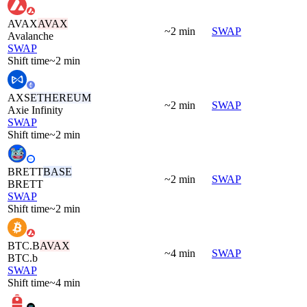
AVAX
AVAX
~2 min
SWAP
Avalanche
SWAP
Shift time
~2 min
AXS
ETHEREUM
~2 min
SWAP
Axie Infinity
SWAP
Shift time
~2 min
BRETT
BASE
~2 min
SWAP
BRETT
SWAP
Shift time
~2 min
BTC.B
AVAX
~4 min
SWAP
BTC.b
SWAP
Shift time
~4 min