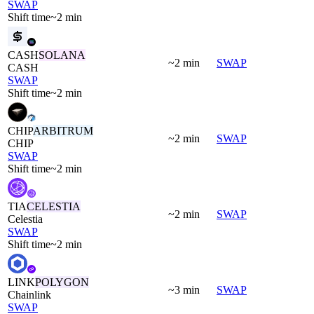
SWAP
Shift time
~2 min
CASH
SOLANA
~2 min
SWAP
CASH
SWAP
Shift time
~2 min
CHIP
ARBITRUM
~2 min
SWAP
CHIP
SWAP
Shift time
~2 min
TIA
CELESTIA
~2 min
SWAP
Celestia
SWAP
Shift time
~2 min
LINK
POLYGON
~3 min
SWAP
Chainlink
SWAP