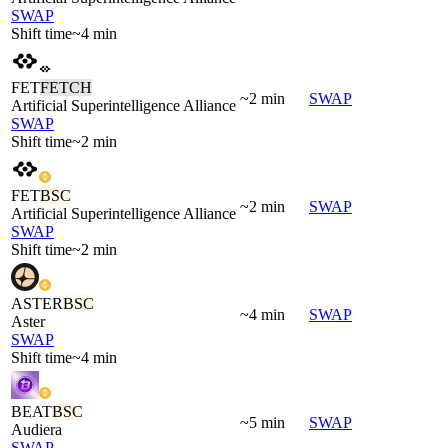
SWAP
Shift time
~4 min
FET
FETCH
~2 min
SWAP
Artificial Superintelligence Alliance
SWAP
Shift time
~2 min
FET
BSC
~2 min
SWAP
Artificial Superintelligence Alliance
SWAP
Shift time
~2 min
ASTER
BSC
~4 min
SWAP
Aster
SWAP
Shift time
~4 min
BEAT
BSC
~5 min
SWAP
Audiera
SWAP