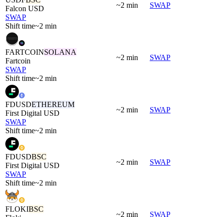
~2 min
SWAP
Falcon USD
SWAP
Shift time
~2 min
FARTCOIN
SOLANA
~2 min
SWAP
Fartcoin
SWAP
Shift time
~2 min
FDUSD
ETHEREUM
~2 min
SWAP
First Digital USD
SWAP
Shift time
~2 min
FDUSD
BSC
~2 min
SWAP
First Digital USD
SWAP
Shift time
~2 min
FLOKI
BSC
~2 min
SWAP