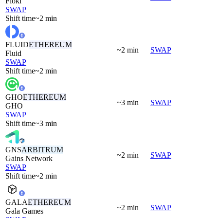
Floki
SWAP
Shift time
~2 min
FLUID
ETHEREUM
~2 min
SWAP
Fluid
SWAP
Shift time
~2 min
GHO
ETHEREUM
~3 min
SWAP
GHO
SWAP
Shift time
~3 min
GNS
ARBITRUM
~2 min
SWAP
Gains Network
SWAP
Shift time
~2 min
GALA
ETHEREUM
~2 min
SWAP
Gala Games