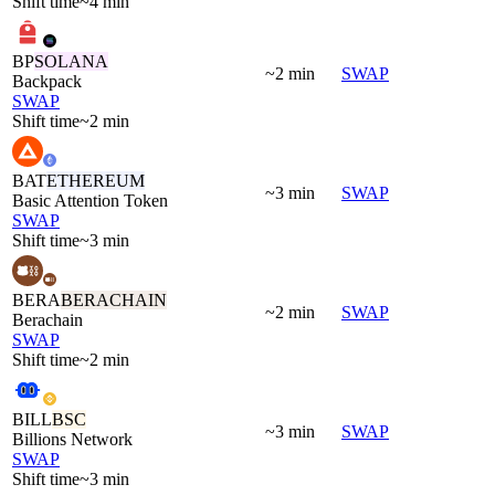
Shift time
~4 min
BP
SOLANA
~2 min
SWAP
Backpack
SWAP
Shift time
~2 min
BAT
ETHEREUM
~3 min
SWAP
Basic Attention Token
SWAP
Shift time
~3 min
BERA
BERACHAIN
~2 min
SWAP
Berachain
SWAP
Shift time
~2 min
BILL
BSC
~3 min
SWAP
Billions Network
SWAP
Shift time
~3 min