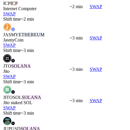
ICP
ICP
~2 min
SWAP
Internet Computer
SWAP
Shift time
~2 min
JASMY
ETHEREUM
~3 min
SWAP
JasmyCoin
SWAP
Shift time
~3 min
JTO
SOLANA
~3 min
SWAP
Jito
SWAP
Shift time
~3 min
JITOSOL
SOLANA
~3 min
SWAP
Jito staked SOL
SWAP
Shift time
~3 min
JUPUSD
SOLANA