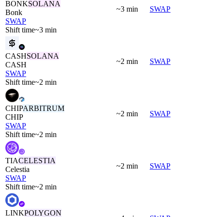
BONK
SOLANA
~3 min
SWAP
Bonk
SWAP
Shift time
~3 min
CASH
SOLANA
~2 min
SWAP
CASH
SWAP
Shift time
~2 min
CHIP
ARBITRUM
~2 min
SWAP
CHIP
SWAP
Shift time
~2 min
TIA
CELESTIA
~2 min
SWAP
Celestia
SWAP
Shift time
~2 min
LINK
POLYGON