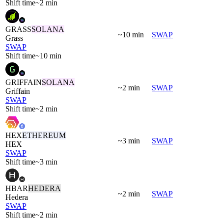
Shift time
~2 min
GRASS
SOLANA
~10 min
SWAP
Grass
SWAP
Shift time
~10 min
GRIFFAIN
SOLANA
~2 min
SWAP
Griffain
SWAP
Shift time
~2 min
HEX
ETHEREUM
~3 min
SWAP
HEX
SWAP
Shift time
~3 min
HBAR
HEDERA
~2 min
SWAP
Hedera
SWAP
Shift time
~2 min