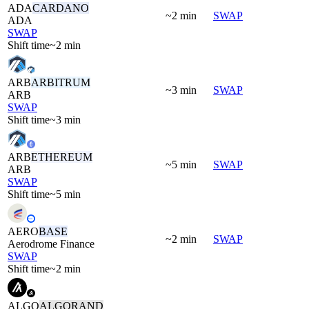
ADA
CARDANO
~2 min
SWAP
ADA
SWAP
Shift time
~2 min
ARB
ARBITRUM
~3 min
SWAP
ARB
SWAP
Shift time
~3 min
ARB
ETHEREUM
~5 min
SWAP
ARB
SWAP
Shift time
~5 min
AERO
BASE
~2 min
SWAP
Aerodrome Finance
SWAP
Shift time
~2 min
ALGO
ALGORAND