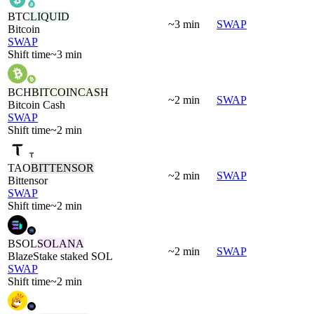
BTC
LIQUID
~3 min
SWAP
Bitcoin
SWAP
Shift time
~3 min
BCH
BITCOINCASH
~2 min
SWAP
Bitcoin Cash
SWAP
Shift time
~2 min
TAO
BITTENSOR
~2 min
SWAP
Bittensor
SWAP
Shift time
~2 min
BSOL
SOLANA
~2 min
SWAP
BlazeStake staked SOL
SWAP
Shift time
~2 min