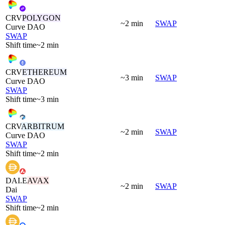
CRV
POLYGON
~2 min
SWAP
Curve DAO
SWAP
Shift time
~2 min
CRV
ETHEREUM
~3 min
SWAP
Curve DAO
SWAP
Shift time
~3 min
CRV
ARBITRUM
~2 min
SWAP
Curve DAO
SWAP
Shift time
~2 min
DAI.E
AVAX
~2 min
SWAP
Dai
SWAP
Shift time
~2 min