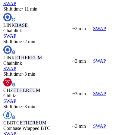
SWAP
Shift time
~11 min
LINK
BASE
~2 min
SWAP
Chainlink
SWAP
Shift time
~2 min
LINK
ETHEREUM
~3 min
SWAP
Chainlink
SWAP
Shift time
~3 min
CHZ
ETHEREUM
~3 min
SWAP
Chilliz
SWAP
Shift time
~3 min
CBBTC
ETHEREUM
~3 min
SWAP
Coinbase Wrapped BTC
SWAP