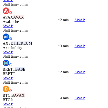
Shift time
~5 min
AVAX
AVAX
~2 min
SWAP
Avalanche
SWAP
Shift time
~2 min
AXS
ETHEREUM
~3 min
SWAP
Axie Infinity
SWAP
Shift time
~3 min
BRETT
BASE
~2 min
SWAP
BRETT
SWAP
Shift time
~2 min
BTC.B
AVAX
~4 min
SWAP
BTC.b
SWAP