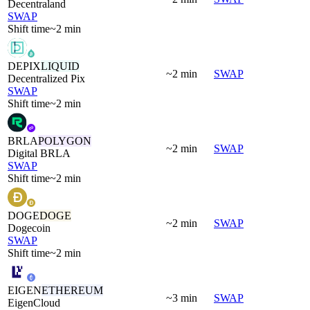
Decentraland
SWAP
Shift time
~2 min
DEPIX
LIQUID
~2 min
SWAP
Decentralized Pix
SWAP
Shift time
~2 min
BRLA
POLYGON
~2 min
SWAP
Digital BRLA
SWAP
Shift time
~2 min
DOGE
DOGE
~2 min
SWAP
Dogecoin
SWAP
Shift time
~2 min
EIGEN
ETHEREUM
~3 min
SWAP
EigenCloud