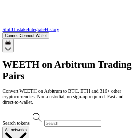
Shift
Unstake
Integrate
History
Connect
Connect Wallet
WEETH on Arbitrum
Trading
Pairs
Convert
WEETH on Arbitrum
to
BTC, ETH
and
316
+ other
cryptocurrencies. Non-custodial, no sign-up required. Fast and
direct-to-wallet.
Search tokens
All networks