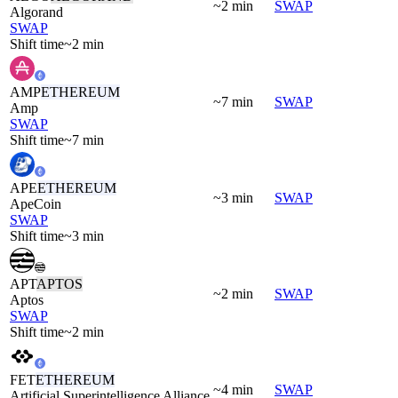
~2 min
SWAP
Algorand
SWAP
Shift time
~2 min
AMP
ETHEREUM
~7 min
SWAP
Amp
SWAP
Shift time
~7 min
APE
ETHEREUM
~3 min
SWAP
ApeCoin
SWAP
Shift time
~3 min
APT
APTOS
~2 min
SWAP
Aptos
SWAP
Shift time
~2 min
FET
ETHEREUM
~4 min
SWAP
Artificial Superintelligence Alliance