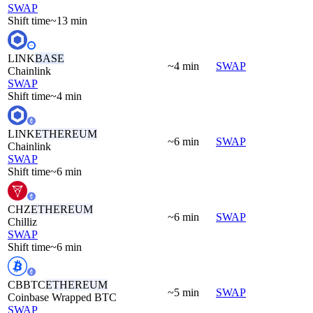
SWAP
Shift time
~13 min
LINK
BASE
~4 min
SWAP
Chainlink
SWAP
Shift time
~4 min
LINK
ETHEREUM
~6 min
SWAP
Chainlink
SWAP
Shift time
~6 min
CHZ
ETHEREUM
~6 min
SWAP
Chilliz
SWAP
Shift time
~6 min
CBBTC
ETHEREUM
~5 min
SWAP
Coinbase Wrapped BTC
SWAP