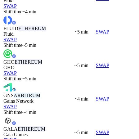
Floki
SWAP
Shift time
~4 min
FLUID
ETHEREUM
~5 min
SWAP
Fluid
SWAP
Shift time
~5 min
GHO
ETHEREUM
~5 min
SWAP
GHO
SWAP
Shift time
~5 min
GNS
ARBITRUM
~4 min
SWAP
Gains Network
SWAP
Shift time
~4 min
GALA
ETHEREUM
~5 min
SWAP
Gala Games