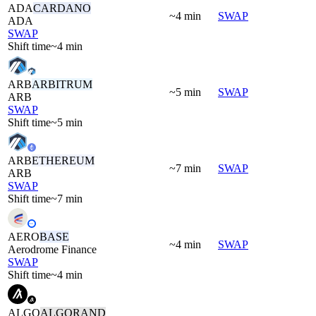
ADA
CARDANO
~4 min
SWAP
ADA
SWAP
Shift time
~4 min
ARB
ARBITRUM
~5 min
SWAP
ARB
SWAP
Shift time
~5 min
ARB
ETHEREUM
~7 min
SWAP
ARB
SWAP
Shift time
~7 min
AERO
BASE
~4 min
SWAP
Aerodrome Finance
SWAP
Shift time
~4 min
ALGO
ALGORAND