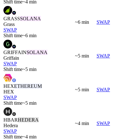
Shift time
~4 min
GRASS
SOLANA
~6 min
SWAP
Grass
SWAP
Shift time
~6 min
GRIFFAIN
SOLANA
~5 min
SWAP
Griffain
SWAP
Shift time
~5 min
HEX
ETHEREUM
~5 min
SWAP
HEX
SWAP
Shift time
~5 min
HBAR
HEDERA
~4 min
SWAP
Hedera
SWAP
Shift time
~4 min