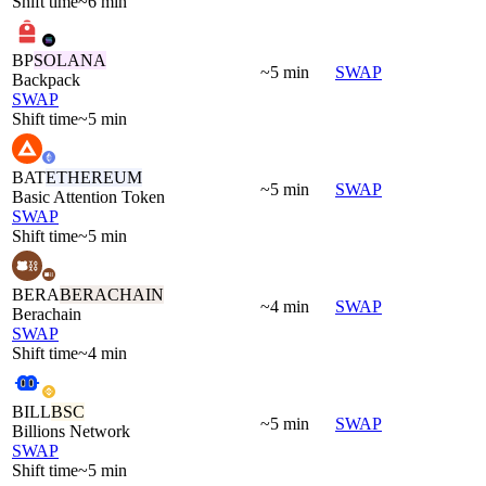
Shift time
~6 min
BP
SOLANA
~5 min
SWAP
Backpack
SWAP
Shift time
~5 min
BAT
ETHEREUM
~5 min
SWAP
Basic Attention Token
SWAP
Shift time
~5 min
BERA
BERACHAIN
~4 min
SWAP
Berachain
SWAP
Shift time
~4 min
BILL
BSC
~5 min
SWAP
Billions Network
SWAP
Shift time
~5 min