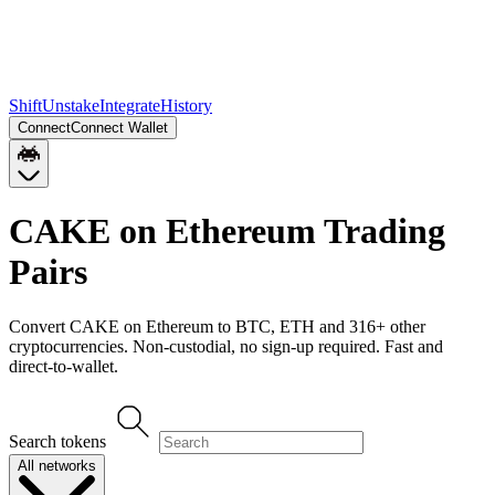
Shift
Unstake
Integrate
History
Connect
Connect Wallet
CAKE on Ethereum
Trading
Pairs
Convert
CAKE on Ethereum
to
BTC, ETH
and
316
+ other
cryptocurrencies. Non-custodial, no sign-up required. Fast and
direct-to-wallet.
Search tokens
All networks