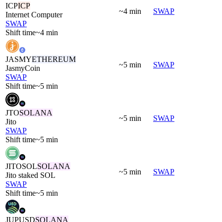
ICP
ICP
~4 min
SWAP
Internet Computer
SWAP
Shift time
~4 min
JASMY
ETHEREUM
~5 min
SWAP
JasmyCoin
SWAP
Shift time
~5 min
JTO
SOLANA
~5 min
SWAP
Jito
SWAP
Shift time
~5 min
JITOSOL
SOLANA
~5 min
SWAP
Jito staked SOL
SWAP
Shift time
~5 min
JUPUSD
SOLANA