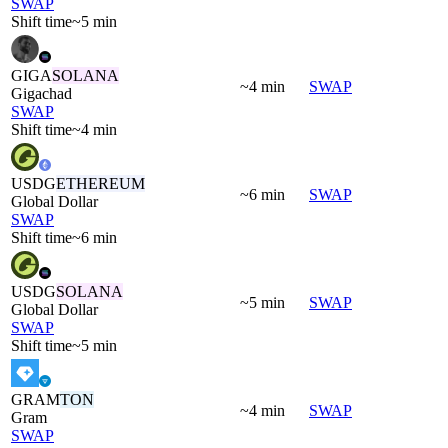
SWAP
Shift time
~5 min
GIGA
SOLANA
~4 min
SWAP
Gigachad
SWAP
Shift time
~4 min
USDG
ETHEREUM
~6 min
SWAP
Global Dollar
SWAP
Shift time
~6 min
USDG
SOLANA
~5 min
SWAP
Global Dollar
SWAP
Shift time
~5 min
GRAM
TON
~4 min
SWAP
Gram
SWAP