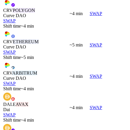
CRV
POLYGON
~4 min
SWAP
Curve DAO
SWAP
Shift time
~4 min
CRV
ETHEREUM
~5 min
SWAP
Curve DAO
SWAP
Shift time
~5 min
CRV
ARBITRUM
~4 min
SWAP
Curve DAO
SWAP
Shift time
~4 min
DAI.E
AVAX
~4 min
SWAP
Dai
SWAP
Shift time
~4 min