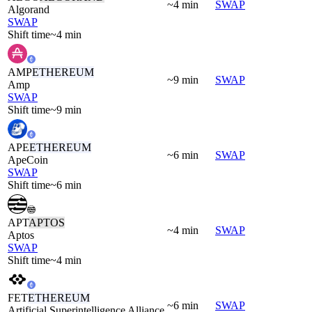
~4 min
SWAP
Algorand
SWAP
Shift time
~4 min
AMP
ETHEREUM
~9 min
SWAP
Amp
SWAP
Shift time
~9 min
APE
ETHEREUM
~6 min
SWAP
ApeCoin
SWAP
Shift time
~6 min
APT
APTOS
~4 min
SWAP
Aptos
SWAP
Shift time
~4 min
FET
ETHEREUM
~6 min
SWAP
Artificial Superintelligence Alliance