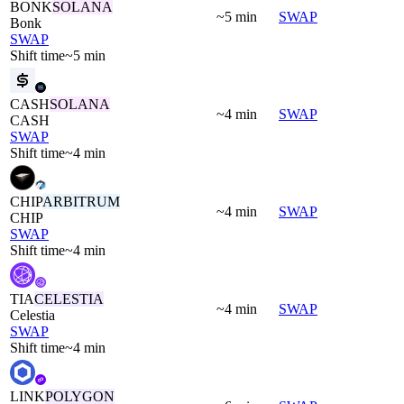
BONK
SOLANA
~5 min
SWAP
Bonk
SWAP
Shift time
~5 min
CASH
SOLANA
~4 min
SWAP
CASH
SWAP
Shift time
~4 min
CHIP
ARBITRUM
~4 min
SWAP
CHIP
SWAP
Shift time
~4 min
TIA
CELESTIA
~4 min
SWAP
Celestia
SWAP
Shift time
~4 min
LINK
POLYGON