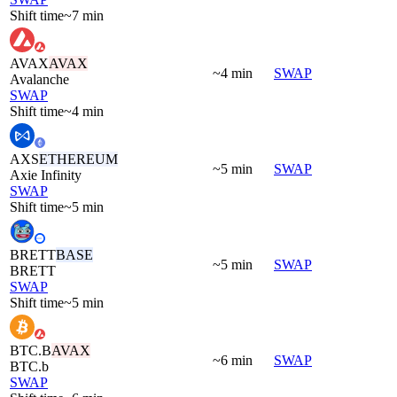
Shift time
~7 min
AVAX
AVAX
~4 min
SWAP
Avalanche
SWAP
Shift time
~4 min
AXS
ETHEREUM
~5 min
SWAP
Axie Infinity
SWAP
Shift time
~5 min
BRETT
BASE
~5 min
SWAP
BRETT
SWAP
Shift time
~5 min
BTC.B
AVAX
~6 min
SWAP
BTC.b
SWAP